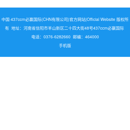
中国·437ccm必赢国际(CHN有限公司)官方网站|Official Website 版权所
有 地址：河南省信阳市羊山新区二十四大街48号437ccm必嬴国际
电话：0376-6282660 邮编：464000
手机版