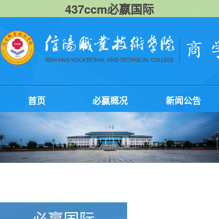
437ccm必嬴国际
首页
必嬴概况
新闻公告
必嬴国际