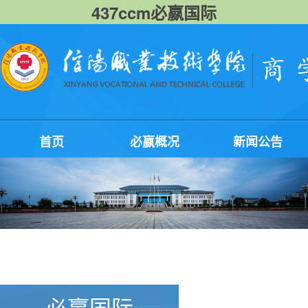
437ccm必嬴国际
首页
必嬴概况
新闻公告
必嬴国际