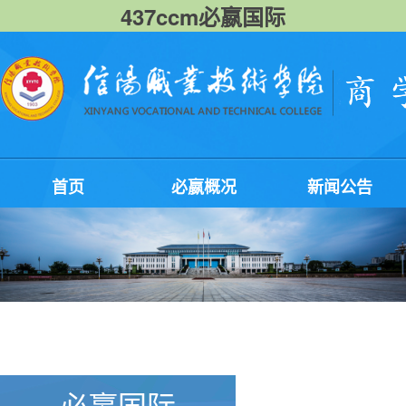
437ccm必嬴国际
首页
必嬴概况
新闻公告
必嬴国际