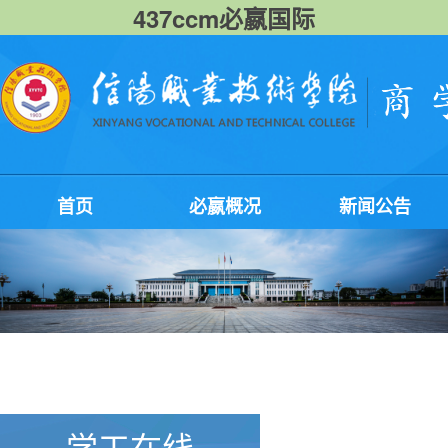
437ccm必嬴国际
首页
必嬴概况
新闻公告
学工在线