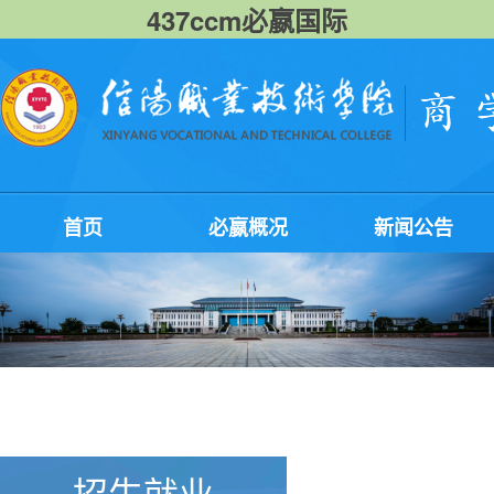
437ccm必嬴国际
首页
必嬴概况
新闻公告
招生就业