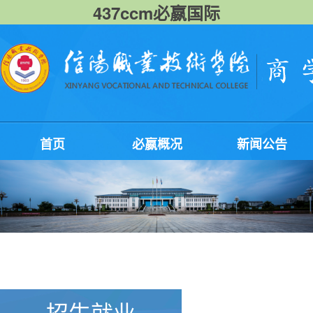
437ccm必嬴国际
首页
必嬴概况
新闻公告
招生就业