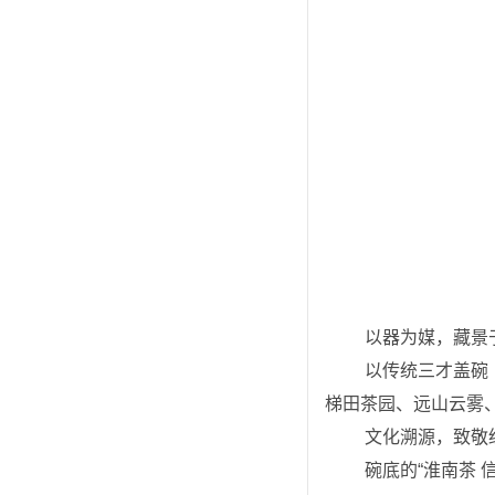
 以器为媒，藏景
 以传统三才盖碗（盖、碗、托）为载体，将信阳茶山风光“装进”茶碗中，实现了“碗中藏山水，杯中品信阳”的意境。碗身的
梯田茶园、远山云雾
 文化溯源，致敬
 碗底的“淮南茶 信阳第一”字样，直接呼应了苏东坡对信阳茶的千古赞誉，将宋代文人的品茶雅趣与现代文创结合，让冰箱