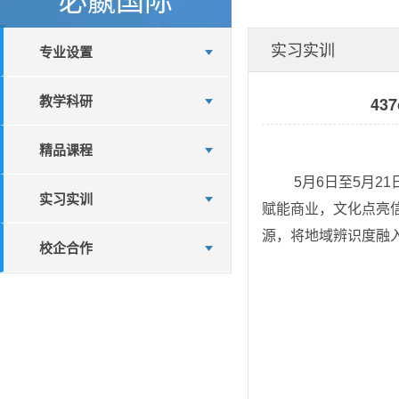
实习实训
专业设置
教学科研
43
精品课程
 5月6日至5月21日，437ccm必嬴国际汇商一站式学生社区“信阳印象·创意未来”文创设计大赛顺利举办。本次大赛以“创意
实习实训
赋能商业，文化点亮信
源，将地域辨识度融
校企合作