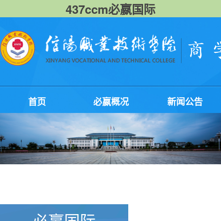
437ccm必嬴国际
首页
必嬴概况
新闻公告
必嬴国际