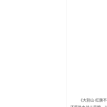
 《大别山·红旗不倒》是以凝练大别山坚韧不屈、薪火永续的红色精神为主题的冰箱贴。整体以革命战士群雕为主体造型，