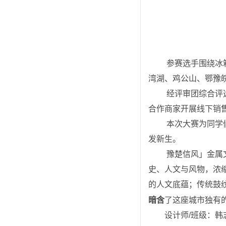
 参赛选手围绕冰箱贴、钥匙扣、书签等品类，灵活运用毛尖绿、大别红、南湾蓝、豫风灰等核心色彩，融入信阳毛尖、南
湾湖、鸡公山、鄂豫
 经评审团综合评选，本次大赛共评选出一等奖2名、二等奖3名、三等奖4名。获奖作品将进行实物打样制作，后续将联合
合作商家开展线下销
 本次大赛为同学们搭建了实践锻炼平台，也推动了信阳红色文化与文旅品牌的深度融合传播，让红色基因在创意创新中焕
发新生。
 豫楚信风」金属文创冰箱贴，是对信阳地域文化符号的立体重构与凝练表达。设计师以“信阳”二字为载体，将信阳的历
史、人文与风物，浓
的人文底蕴；传统鼓
暗含
了这座城市独有
设计师/班级：韩志