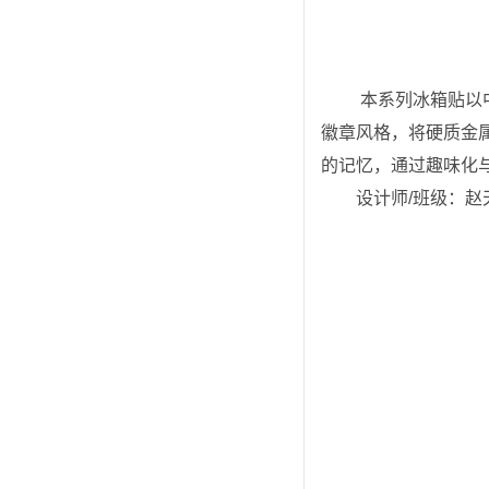
 本系列冰箱贴以中国传统建筑与自然元素为设计核心，将鸡公山山门、祥云和太阳等文化符号进行艺术化演绎。采用搪瓷
徽章风格，将硬质金
的记忆，通过趣味化
设计师/班级：赵天