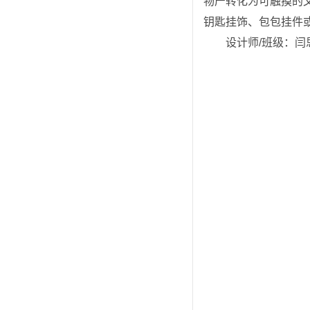
物产转化为可触摸的
钥匙挂饰、包包挂件
设计师/班级：闫思