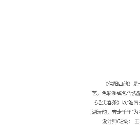
 《信阳四韵》是一套以信阳四大核心文化意象“茶、红、山、水”为内核的原创国风双面书签套装。采用异形圆角模切工
艺，色彩系统包含浅
《毛尖春茶》以“淮南
湖清韵，奔走千里”
设计师/班级： 王