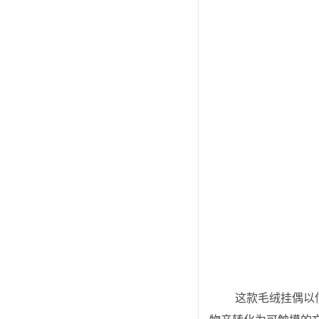
 这款毛绒挂偶以信阳采茶娃为原型，身着传统服饰，手中的茶包直接点明信阳“中国毛尖之都”的核心名片，将当地标志性