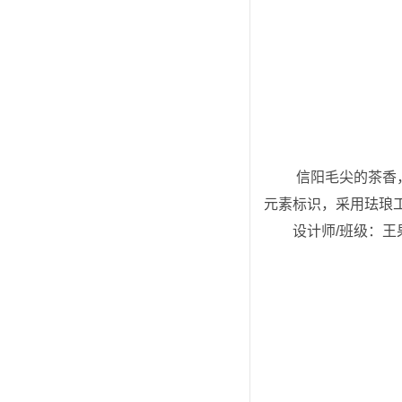
 信阳毛尖的茶香，始于采茶人指尖的温度。作品围绕信阳毛尖茶文化，萌化演绎采茶女形象，还原茶山劳作场景，搭配茶
元素标识，采用珐琅
设计师/班级：王