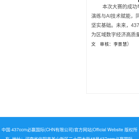
 本次大赛的成功举办，不仅为学生搭建了知行合一的实战平台，更有效推动了课堂理论向岗位技能的转化。通过真实项目
演练与AI技术赋能
坚实基础。未来，43
为区域数字经济高质
）
文  
 审核：李景慧
中国·437ccm必赢国际(CHN有限公司)官方网站|Official Website 版权所
有 地址：河南省信阳市羊山新区二十四大街48号437ccm必嬴国际