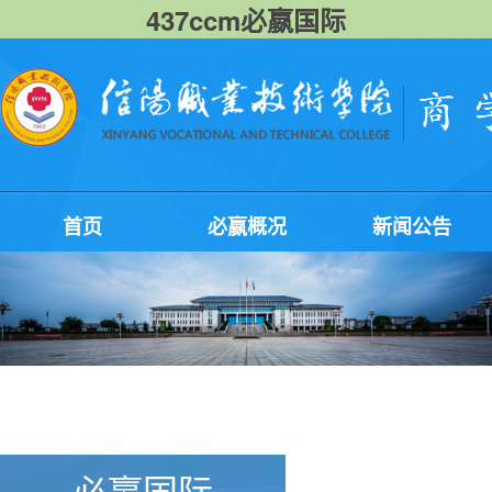
437ccm必嬴国际
首页
必嬴概况
新闻公告
必嬴国际