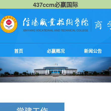
437ccm必嬴国际
首页
必嬴概况
新闻公告
党建工作