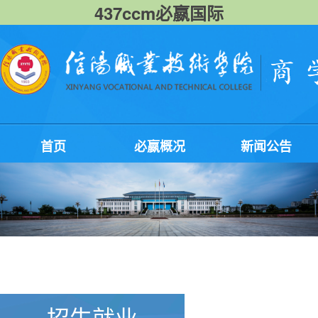
437ccm必嬴国际
首页
必嬴概况
新闻公告
招生就业