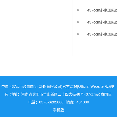
437ccm必嬴国际
437ccm必嬴国
437ccm必嬴国际
中国·437ccm必赢国际(CHN有限公司)官方网站|Official Website 版权所
有 地址：河南省信阳市羊山新区二十四大街48号437ccm必嬴国际
电话：0376-6282660 邮编：464000
手机版