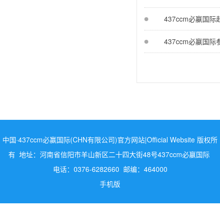
437ccm必嬴
437ccm必嬴国
中国·437ccm必赢国际(CHN有限公司)官方网站|Official Website 版权所
有 地址：河南省信阳市羊山新区二十四大街48号437ccm必嬴国际
电话：0376-6282660 邮编：464000
手机版