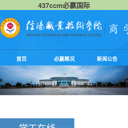
437ccm必嬴国际
首页
必嬴概况
新闻公告
学工在线