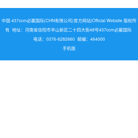
中国·437ccm必赢国际(CHN有限公司)官方网站|Official Website 版权所
有 地址：河南省信阳市羊山新区二十四大街48号437ccm必嬴国际
电话：0376-6282660 邮编：464000
手机版