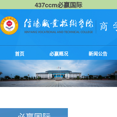
437ccm必嬴国际
首页
必嬴概况
新闻公告
必嬴国际