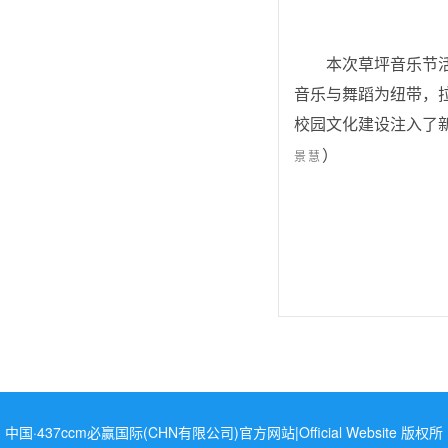
本次草坪音乐节
音乐与舞蹈为纽带，
校园文化建设注入了
）
景慧
中国·437ccm必赢国际(CHN有限公司)官方网站|Official Website 版权所