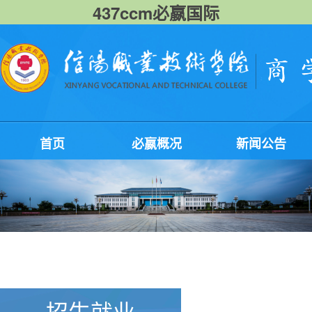
437ccm必嬴国际
首页
必嬴概况
新闻公告
招生就业