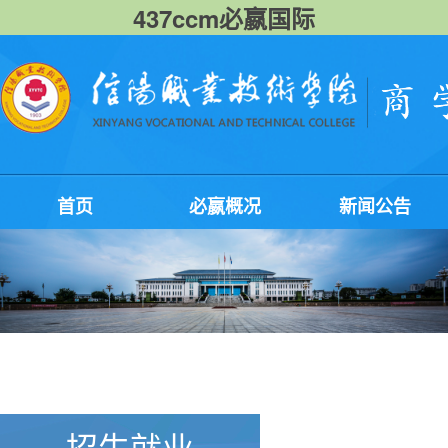
437ccm必嬴国际
首页
必嬴概况
新闻公告
招生就业