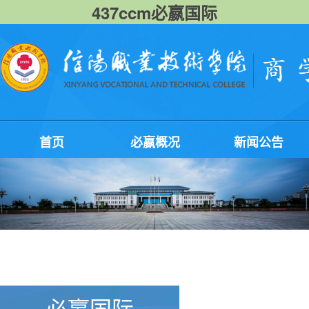
437ccm必嬴国际
首页
必嬴概况
新闻公告
必嬴国际