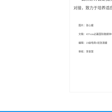
对接，致力于培养适
图片：张心媛
文稿：437ccm必嬴国际融媒
编辑：
23级电商1班张淑媛
审核：李景慧