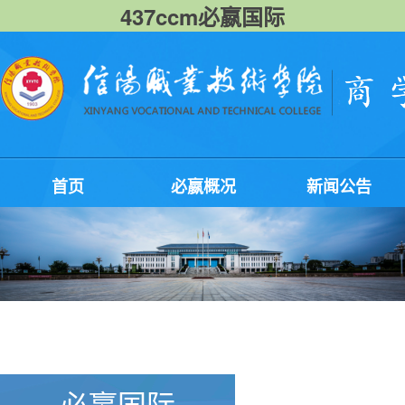
437ccm必嬴国际
首页
必嬴概况
新闻公告
必嬴国际