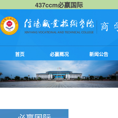
437ccm必嬴国际
首页
必嬴概况
新闻公告
必嬴国际