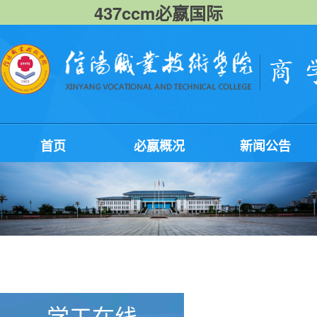
437ccm必嬴国际
首页
必嬴概况
新闻公告
学工在线