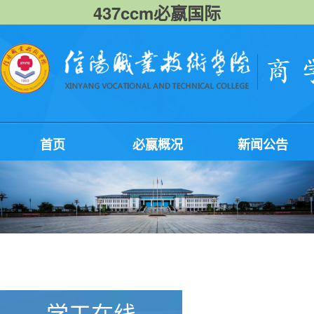
437ccm必嬴国际
首页
必嬴概况
新闻公告
学工在线