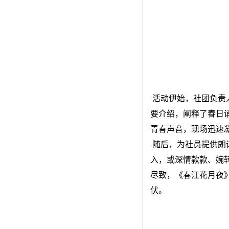
 活动伊始，社团负责人有序组织成员签到入场并自由选取春日诗词篇目卡片。主持人对本次活动的主题内涵与流程安排进行简
要介绍，阐释了春日
青春声音，现场迅速
 随后，为社员提供朗诵展示平台，锻炼社员的语言表达与舞台表现能力，依次让成员们朗诵自己的选取卡片主题。他们全情投
入，或深情款款、婉
尽致，《春江花月夜
伏。