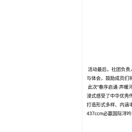
 活动最后，社团负责人对本次诵读活动进行总结，对大家的精心准备和精彩表现予以充分肯定，同时分享了诵读过程中的感悟
与体会，鼓励成员们
 此次“春序启诵·声暖浔城”主题诵读活动的成功举办，以经典诵读为载体，不仅让社团成员在紧张的学习生活中舒缓了身心，沉
浸式感受了中华优秀传
打造形式多样、内涵
437ccm必嬴国际浔