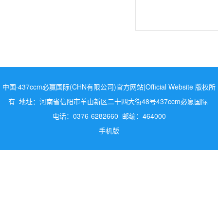
中国·437ccm必赢国际(CHN有限公司)官方网站|Official Website 版权所
有 地址：河南省信阳市羊山新区二十四大街48号437ccm必嬴国际
电话：0376-6282660 邮编：464000
手机版