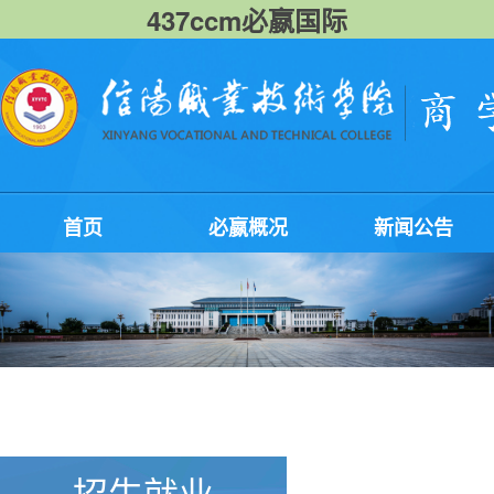
437ccm必嬴国际
首页
必嬴概况
新闻公告
招生就业