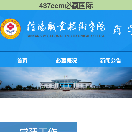
437ccm必嬴国际
首页
必嬴概况
新闻公告
党建工作